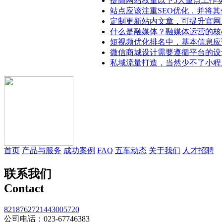
提高网站权重以下5大重点工作
站点应该注重SEO优化，并将其
定制更新站内文章，可提升官网
什么是融媒体？融媒体运营的核
短视频优化排名中，基本信息应
微信商城设计需要遵循平台的设
私域流量打造，当然少不了小程
首页
产品与服务
成功案例
FAQ
五车动态
关于我们
人才招聘
联系我们
Contact
821876272
1443005720
公司电话：023-67746383